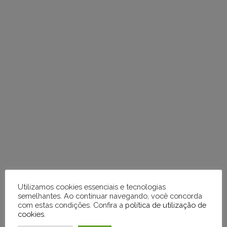
respostas
Utilizamos cookies essenciais e tecnologias
semelhantes. Ao continuar navegando, você concorda
com estas condições. Confira a
política de utilização de
VOCÊ PODE GOSTAR TAMBÉM DE
cookies
.