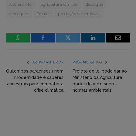
Acelera Ater
agricultura familiar
destaque
destaque1
Emater
produção sustentável
WhatsApp
Facebook
Incorpore
LinkedIn
Email
mídia
(YouTube,
ARTIGO ANTERIOR
PRÓXIMO ARTIGO
Twitter,
Quilombos paraenses unem
Projeto de lei pode dar ao
modernidade e saberes
Ministério da Agricultura
Flickr
ancestrais para combater a
poder de veto sobre
crise climática
normas ambientais
etc)
diretamente
em
tópicos
e