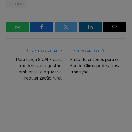
UNODC
WhatsApp
Facebook
Incorpore
LinkedIn
Email
mídia
(YouTube,
ARTIGO ANTERIOR
PRÓXIMO ARTIGO
Twitter,
Pará lança SICAR+ para
Falta de critérios para o
modernizar a gestão
Fundo Clima pode atrasar
Flickr
ambiental e agilizar a
transição
regularização rural
etc)
diretamente
em
tópicos
e
respostas