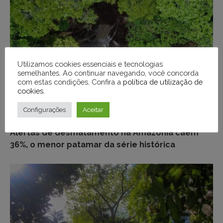
Utilizamos cookies essenciais e tecnologias
semelhantes. Ao continuar navegando, você concorda
com estas condições. Confira a
política de utilização de
cookies
.
Configurações
Aceitar
MEIO AMBIENTE
Alertas de desmatamento na Amazônia caem
36%, o menor patamar da série histórica