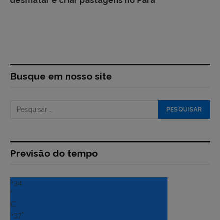
desmatar e criar pastagens no Pará
Busque em nosso site
Previsão do tempo
+
34
°
C
+
37°