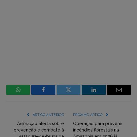
WhatsApp
Facebook
Incorpore
LinkedIn
Email
mídia
(YouTube,
ARTIGO ANTERIOR
PRÓXIMO ARTIGO
Twitter,
Animação alerta sobre
Operação para prevenir
prevenção e combate à
incêndios florestais na
Flickr
vassoura-de-bruxa da
Amazônia em 2026 já