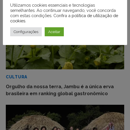
Utilizamos cookies essenciais e tecnologias
semelhantes. Ao continuar navegando, você concorda
com estas condições. Confira a
política de utilização de
cookies
.
Configurações
Aceitar
CULTURA
Orgulho da nossa terra, Jambu é a única erva
brasileira em ranking global gastronômico