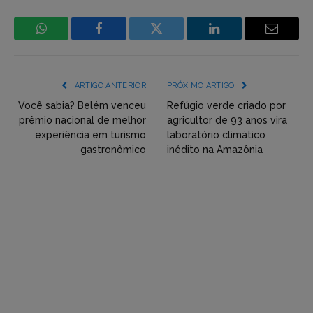
WhatsApp
Facebook
Incorpore
LinkedIn
Email
mídia
(YouTube,
ARTIGO ANTERIOR
PRÓXIMO ARTIGO
Twitter,
Você sabia? Belém venceu
Refúgio verde criado por
prêmio nacional de melhor
agricultor de 93 anos vira
Flickr
experiência em turismo
laboratório climático
gastronômico
inédito na Amazônia
etc)
diretamente
em
tópicos
e
respostas