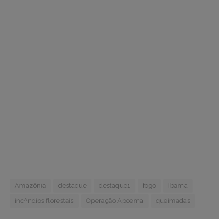
Amazônia
destaque
destaque1
fogo
Ibama
inc^ndios florestais
Operação Apoema
queimadas