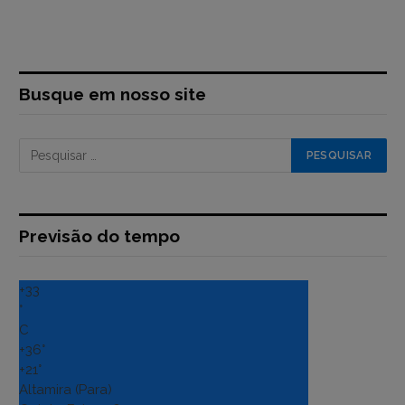
Busque em nosso site
Previsão do tempo
+
33
°
C
+
36°
+
21°
Altamira (Para)