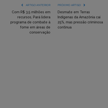
(YouTube,
ARTIGO ANTERIOR
PRÓXIMO ARTIGO
Twitter,
Com R$ 3,5 milhões em
Desmate em Terras
recursos, Pará lidera
Indígenas da Amazônia cai
Flickr
programa de combate à
25%, mas pressão criminosa
fome em áreas de
continua
etc)
conservação
diretamente
em
tópicos
e
respostas