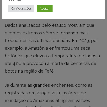
mudanças climáticas e às alterações no regime
Configurações
Aceitar
de chuvas da Bacia Amazônica.
Dados analisados pelo estudo mostram que
eventos extremos vêm se tornando mais
frequentes nas últimas décadas. Em 2023, por
exemplo, a Amazônia enfrentou uma seca
histórica, que elevou a temperatura de lagos a
até 41°C e provocou a morte de centenas de
botos na região de Tefé.
Já durante as grandes enchentes, como as
registradas em 2009 e 2021, as áreas de
inundação do Amazonas atingiram vazões