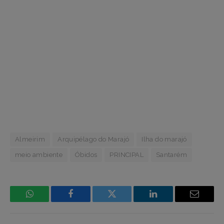
Almeirim
Arquipélago do Marajó
Ilha do marajó
meio ambiente
Óbidos
PRINCIPAL
Santarém
WhatsApp
Facebook
Incorpore
LinkedIn
Email
mídia