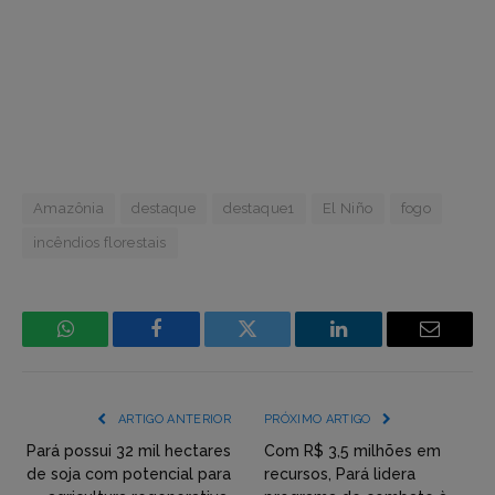
Amazônia
destaque
destaque1
El Niño
fogo
incêndios florestais
WhatsApp
Facebook
Incorpore
LinkedIn
Email
mídia
(YouTube,
ARTIGO ANTERIOR
PRÓXIMO ARTIGO
Twitter,
Pará possui 32 mil hectares
Com R$ 3,5 milhões em
de soja com potencial para
recursos, Pará lidera
Flickr