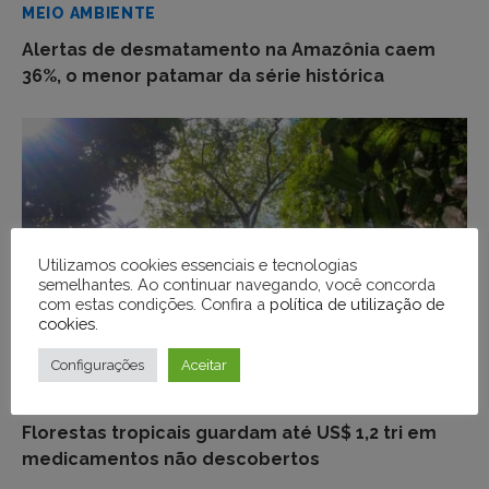
MEIO AMBIENTE
Alertas de desmatamento na Amazônia caem
36%, o menor patamar da série histórica
Utilizamos cookies essenciais e tecnologias
semelhantes. Ao continuar navegando, você concorda
com estas condições. Confira a
política de utilização de
cookies
.
Configurações
Aceitar
MEIO AMBIENTE
Florestas tropicais guardam até US$ 1,2 tri em
medicamentos não descobertos