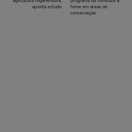
agricultura regenerativa,
programa de combate à
aponta estudo
fome em áreas de
etc)
conservação
diretamente
em
tópicos
e
respostas