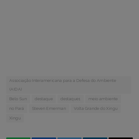
Associação Interamericana para a Defesa do Ambiente
(AIDA)
Belo Sun
destaque
destaque1
meio ambiente
no Pará
Steven Emerman
Volta Grande do Xingu
Xingu