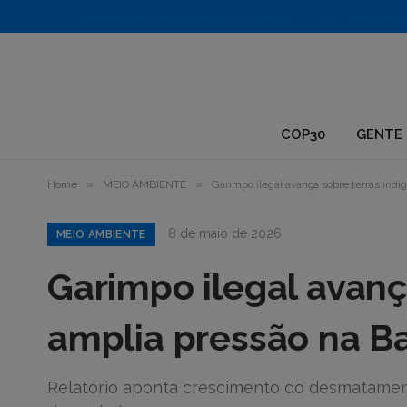
1.
COP30
GENTE 
»
»
Home
MEIO AMBIENTE
Garimpo ilegal avança sobre terras indí
8 de maio de 2026
MEIO AMBIENTE
Garimpo ilegal avanç
amplia pressão na B
Relatório aponta crescimento do desmatamen