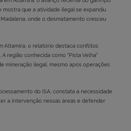
da em Altamira, o avanço recente do garimpo
o mostra que a atividade ilegal se expandiu
é Madalena, onde o desmatamento cresceu
Altamira, o relatório destaca conflitos
 A região conhecida como “Pista Velha”
a de mineração ilegal, mesmo após operações
rocessamento do ISA, constata a necessidade
er a intervenção nessas áreas e defender