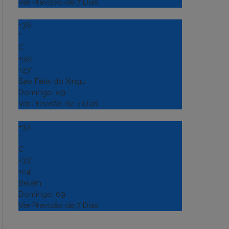
Ver Previsão de 7 Dias
+
36
°
C
+
39°
+
23°
Sao Felix do Xingu
Domingo, 09
Ver Previsão de 7 Dias
+
33
°
C
+
33°
+
24°
Belém
Domingo, 09
Ver Previsão de 7 Dias