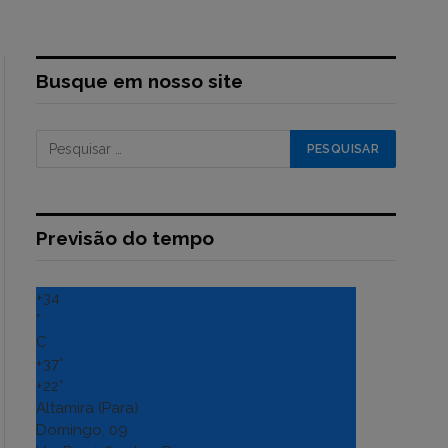
Busque em nosso site
Previsão do tempo
+
34
°
C
+
37°
+
22°
Altamira (Para)
Domingo, 09