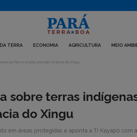
PF desarticula grupo que usava químicos para desmatar e criar pastagens no Pará
DA TERRA
ECONOMIA
AGRICULTURA
MEIO AMBI
genas do Pará e amplia pressão na Bacia do Xingu
a sobre terras indígena
acia do Xingu
to em áreas protegidas e aponta a TI Kayapó com a