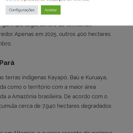
Configurações
Aceitar
e 2024, foram registrados cerca de 11,5 mil
 garimpo ilegal dentro de territórios
redor. Apenas em 2025, outros 400 hectares
mbro.
 Pará
as terras indígenas Kayapó, Baú e Kuruaya,
da como o território com a maior área
da a Amazônia brasileira. De acordo com o
acumula cerca de 7.940 hectares degradados