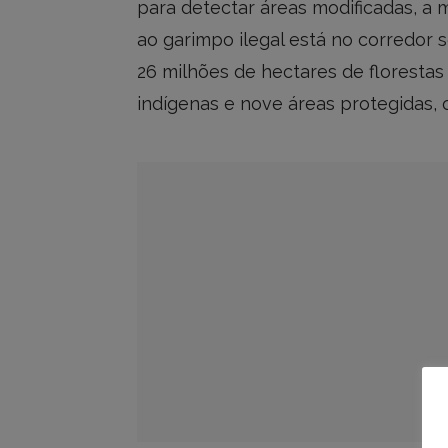
para detectar áreas modificadas, a
ao garimpo ilegal está no corredor 
26 milhões de hectares de florestas
indígenas e nove áreas protegidas,