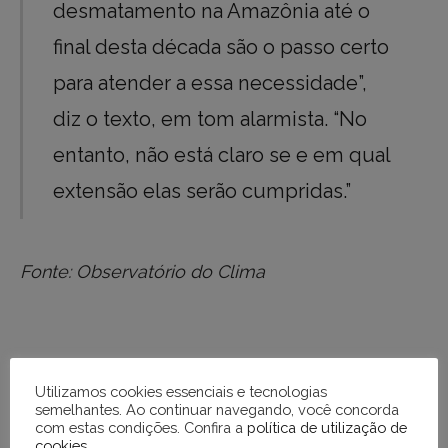
desmatamento na Amazônia até o
final desta década são o passo certo
para atender a essa necessidade”,
diz o texto, em tom alarmista. “No
entanto, não está claro se e em qual
extensão elas serão cumpridas.”
Fonte: Observatório do Clima
Utilizamos cookies essenciais e tecnologias
semelhantes. Ao continuar navegando, você concorda
com estas condições. Confira a
política de utilização de
cookies
.