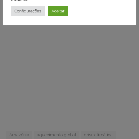
Configurações
Aceitar
Amazônia
aquecimento global
crise climática