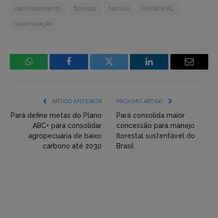
desmatamento
floresta
Nature
PRINCIPAL
savanização
WhatsApp
Facebook
Incorpore
LinkedIn
Email
mídia
(YouTube,
ARTIGO ANTERIOR
PRÓXIMO ARTIGO
Twitter,
Pará define metas do Plano
Pará consolida maior
ABC+ para consolidar
concessão para manejo
Flickr
agropecuária de baixo
florestal sustentável do
carbono até 2030
Brasil
etc)
diretamente
em
tópicos
e