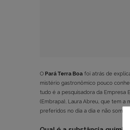
O
Pará Terra Boa
foi atrás de expli
mistério gastronômico pouco conhe
tudo é a pesquisadora da Empresa B
(Embrapa), Laura Abreu, que tem a
preferidos no dia a dia e não somen
Qual é a substância químic