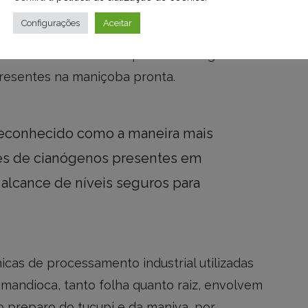
Configurações
Aceitar
 mandioca apresentam grandes quantidades
 ser chamadas de compostos cianogênicos.
resentes na maniçoba pronta.
reconhecido como a maneira mais
ores de cianógenos presentes em
 alcance de níveis seguros para
icas de processamento industrial utilizadas
a mandioca, tanto folha quanto raiz, envolvem
 preparo do tucupi e da maniva, por