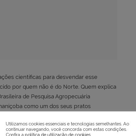
cações científicas para desvendar esse
cido por quem não é do Norte. Quem explica
rasileira de Pesquisa Agropecuária
 maniçoba como um dos seus pratos
te em datas festivas.
Utilizamos cookies essenciais e tecnologias semelhantes. Ao
continuar navegando, você concorda com estas condições.
a?
Confira a
política de utilização de cookies
.