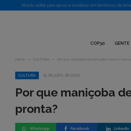
1.
COP30
GENTE 
»
»
Home
CULTURA
Por que maniçoba demora pelo menos 7 dias par
15 de julho de 2022
CULTURA
Por que maniçoba de
pronta?
WhatsApp
Facebook
LinkedIn