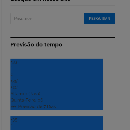
Previsão do tempo
+
33
°
C
+
35°
+
21°
Altamira (Para)
Quinta-Feira, 06
Ver Previsão de 7 Dias
+
35
°