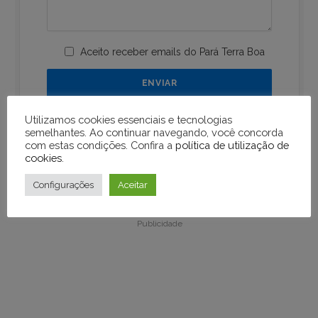
Aceito receber emails do Pará Terra Boa
Utilizamos cookies essenciais e tecnologias
semelhantes. Ao continuar navegando, você concorda
com estas condições. Confira a
política de utilização de
cookies
.
Publicidade
Configurações
Aceitar
Publicidade