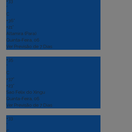
+
33
°
C
+
36°
+
21°
Altamira (Para)
Quinta-Feira, 06
Ver Previsão de 7 Dias
+
35
°
C
+
37°
+
23°
Sao Felix do Xingu
Quinta-Feira, 06
Ver Previsão de 7 Dias
+
33
°
C