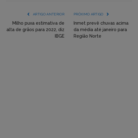
mídia
(YouTube,
ARTIGO ANTERIOR
PRÓXIMO ARTIGO
Twitter,
Milho puxa estimativa de
Inmet prevê chuvas acima
alta de grãos para 2022, diz
da média até janeiro para
Flickr
IBGE
Região Norte
etc)
diretamente
em
tópicos
e
respostas