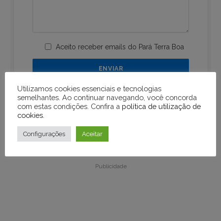
Aceito receber emails do Pará Terra Boa
Utilizamos cookies essenciais e tecnologias
semelhantes. Ao continuar navegando, você concorda
com estas condições. Confira a
política de utilização de
cookies
.
Configurações
Aceitar
Publicidade
Publicidade