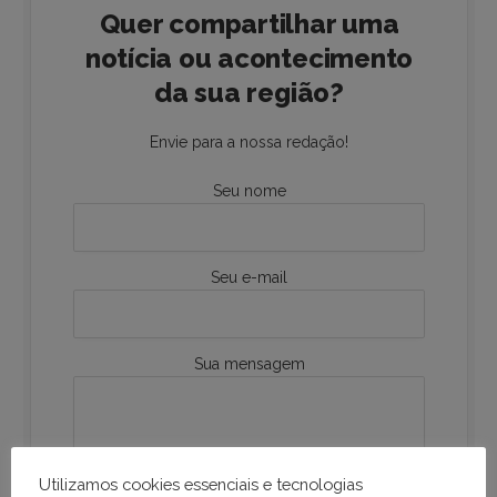
Quer compartilhar uma
notícia ou acontecimento
da sua região?
Envie para a nossa redação!
Seu nome
Seu e-mail
Sua mensagem
Utilizamos cookies essenciais e tecnologias