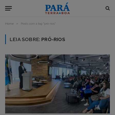
»
Home
Posts com a tag "pró-rios"
LEIA SOBRE:
PRÓ-RIOS