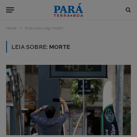
»
Home
Posts com a tag "morte"
LEIA SOBRE:
MORTE