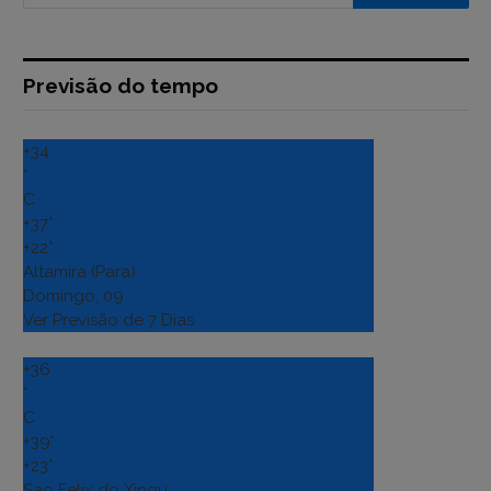
Previsão do tempo
+
34
°
C
+
37°
+
22°
Altamira (Para)
Domingo, 09
Ver Previsão de 7 Dias
+
36
°
C
+
39°
+
23°
Sao Felix do Xingu