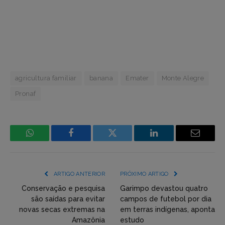
agricultura familiar
banana
Emater
Monte Alegre
Pronaf
WhatsApp
Facebook
Incorpore
LinkedIn
Email
mídia
(YouTube,
ARTIGO ANTERIOR
PRÓXIMO ARTIGO
Twitter,
Conservação e pesquisa
Garimpo devastou quatro
são saídas para evitar
campos de futebol por dia
Flickr
novas secas extremas na
em terras indígenas, aponta
Amazônia
estudo
etc)