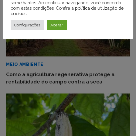
semelhantes. Ao continuar navegando, você concorda
com estas condições. Confira a
política de utilização de
cookies
.
Configurações
Aceitar
MEIO AMBIENTE
Como a agricultura regenerativa protege a
rentabilidade do campo contra a seca