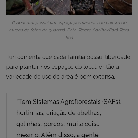
O Abacatal possui um espaço permanente de cultura de
mudas da folha de guarimã. Foto: Tereza Coelho/Pará Terra
Boa
Turi comenta que cada família possui liberdade
para plantar nos espaços do local, então a
variedade de uso de área é bem extensa.
“Tem Sistemas Agroflorestais (SAFs),
hortinhas, criação de abelhas,
galinhas, porcos, muita coisa
mesmo. Além disso, a gente