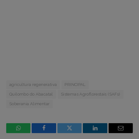
agricultura regenerativa
PRINCIPAL
Quilombo do Abacatal
Sistemas Agroflorestais (SAFs)
Soberania Alimentar
WhatsApp
Facebook
Incorpore
LinkedIn
Email