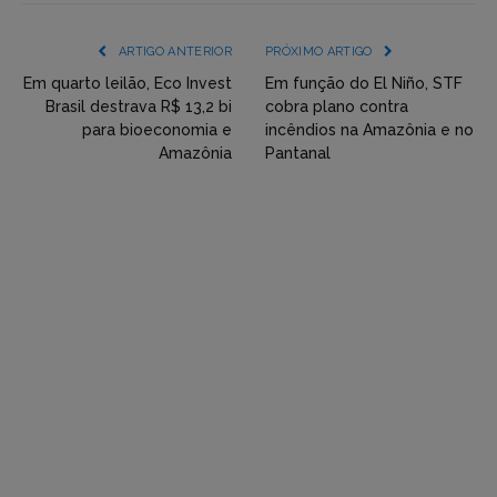
mídia
(YouTube,
ARTIGO ANTERIOR
PRÓXIMO ARTIGO
Twitter,
Em quarto leilão, Eco Invest
Em função do El Niño, STF
Brasil destrava R$ 13,2 bi
cobra plano contra
Flickr
para bioeconomia e
incêndios na Amazônia e no
Amazônia
Pantanal
etc)
diretamente
em
tópicos
e
respostas