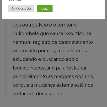
Configurações
Aceitar
“A gente sofre pela inconsequência
dos outros. Não é o território
quilombola que causa isso. Não há
nenhum registro de desmatamento
provocado por nós, mas estamos
estudando e buscando apoio
técnico necessário para restaurar
principalmente as margens dos rios,
porque a mudança externa está nos
afetando”, declara Turi.