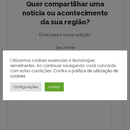
Quer compartilhar uma
notícia ou acontecimento
da sua região?
Envie para a nossa redação!
Seu nome
Utilizamos cookies essenciais e tecnologias
semelhantes. Ao continuar navegando, você concorda
Seu e-mail
com estas condições. Confira a
política de utilização de
cookies
.
Configurações
Aceitar
Sua mensagem