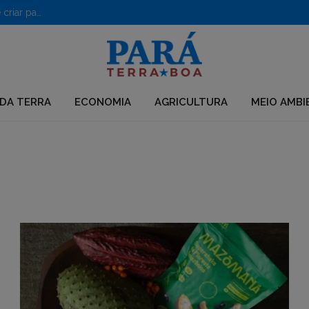
PF desarticula grupo que usava químicos para desmatar e criar pastagens no Pará
DA TERRA
ECONOMIA
AGRICULTURA
MEIO AMBI