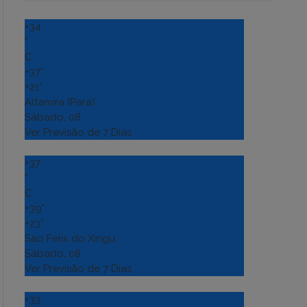
+
34
°
C
+
37°
+
21°
Altamira (Para)
Sábado, 08
Ver Previsão de 7 Dias
+
37
°
C
+
39°
+
23°
Sao Felix do Xingu
Sábado, 08
Ver Previsão de 7 Dias
+
33