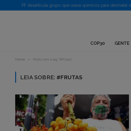
1.
COP30
GENTE 
»
Home
Posts com a tag "#frutas"
LEIA SOBRE:
#FRUTAS