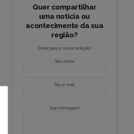
Quer compartilhar
uma notícia ou
acontecimento da sua
região?
Envie para a nossa redação!
Seu nome
Seu e-mail
Sua mensagem