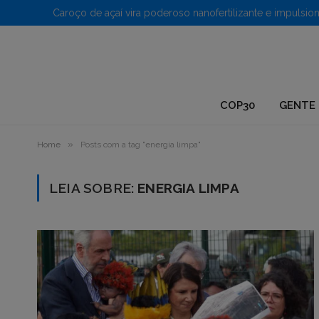
1.
COP30
GENTE 
»
Home
Posts com a tag "energia limpa"
LEIA SOBRE:
ENERGIA LIMPA