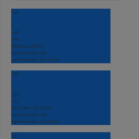
+
33
°
C
+
36°
+
21°
Altamira (Para)
Quinta-Feira, 06
Ver Previsão de 7 Dias
+
35
°
C
+
37°
+
23°
Sao Felix do Xingu
Quinta-Feira, 06
Ver Previsão de 7 Dias
+
33