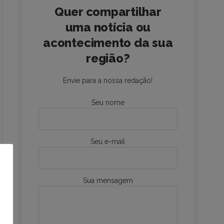
Quer compartilhar
uma notícia ou
acontecimento da sua
região?
Envie para a nossa redação!
Seu nome
Seu e-mail
Sua mensagem