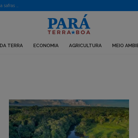
Caroço de açaí vira poderoso nanofertilizante e impulsiona safras no semiárido
DA TERRA
ECONOMIA
AGRICULTURA
MEIO AMBI