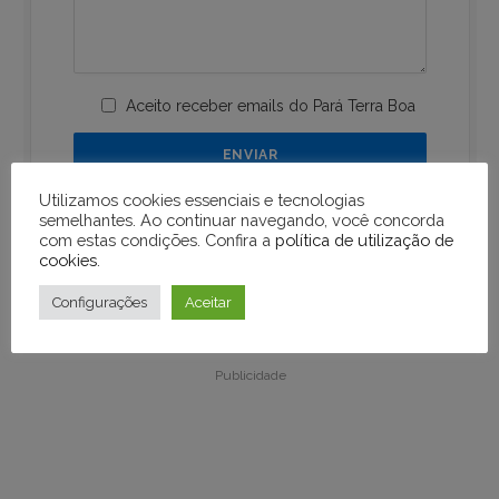
Aceito receber emails do Pará Terra Boa
Utilizamos cookies essenciais e tecnologias
semelhantes. Ao continuar navegando, você concorda
com estas condições. Confira a
política de utilização de
cookies
.
Configurações
Aceitar
Publicidade
Publicidade