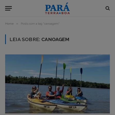
»
Home
Posts com a tag "canoagem"
LEIA SOBRE:
CANOAGEM