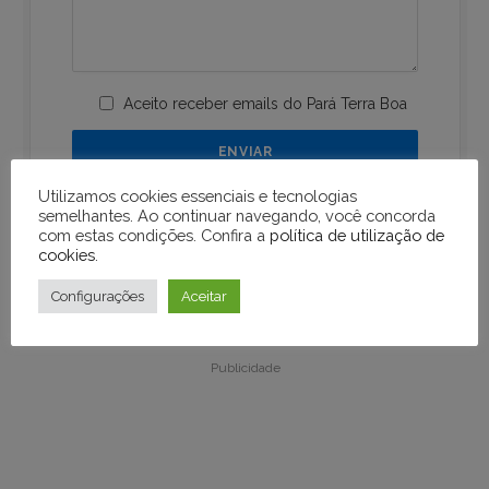
Aceito receber emails do Pará Terra Boa
Utilizamos cookies essenciais e tecnologias
semelhantes. Ao continuar navegando, você concorda
com estas condições. Confira a
política de utilização de
cookies
.
Configurações
Aceitar
Publicidade
Publicidade