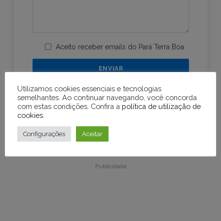
Aceito receber emails do Pará Terra Boa
Utilizamos cookies essenciais e tecnologias
semelhantes. Ao continuar navegando, você concorda
com estas condições. Confira a
política de utilização de
cookies
.
Configurações
Aceitar
Publicidade
Publicidade