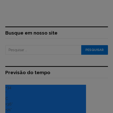
Busque em nosso site
Previsão do tempo
+
34
°
C
+
36°
+
21°