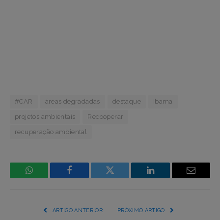
#CAR
áreas degradadas
destaque
Ibama
projetos ambientais
Recooperar
recuperação ambiental
WhatsApp
Facebook
Incorpore
LinkedIn
Email
mídia
(YouTube,
ARTIGO ANTERIOR
PRÓXIMO ARTIGO