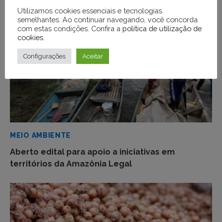
Utilizamos cookies essenciais e tecnologias
semelhantes. Ao continuar navegando, você concorda
com estas condições. Confira a
política de utilização de
cookies
.
Configurações
Aceitar
MEIO AMBIENTE
Aberto edital para apoio a iniciativas em
territórios da Amazônia Legal