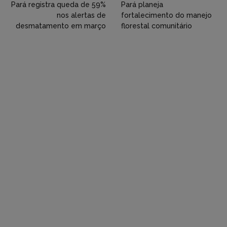
Twitter,
Pará registra queda de 59%
Pará planeja
nos alertas de
fortalecimento do manejo
Flickr
desmatamento em março
florestal comunitário
etc)
diretamente
em
tópicos
e
respostas