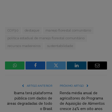
COP30
destaque
manejo florestal comunitário
política estadual de manejo florestal comunitário
recursos madeireiros
sustentabilidade
WhatsApp
Facebook
Incorpore
LinkedIn
Email
mídia
(YouTube,
ARTIGO ANTERIOR
PRÓXIMO ARTIGO
Twitter,
Ibama terá plataforma
Renda média anual de
pública com dados de
agricultores do Programa
Flickr
áreas degradadas de todo
de Aquisição de Alimentos
o Brasil
cresce 24% em oito anos
etc)