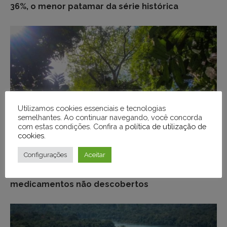
36%, o menor patamar da série histórica
Utilizamos cookies essenciais e tecnologias
semelhantes. Ao continuar navegando, você concorda
com estas condições. Confira a
política de utilização de
cookies
.
Configurações
Aceitar
MEIO AMBIENTE
Florestas tropicais guardam até US$ 1,2 tri em
medicamentos não descobertos