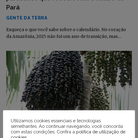
Pará
GENTE DA TERRA
Esqueça o que você sabe sobre o calendário. No coração
da Amazônia, 2025 não foi um ano de transição, mas…
Utilizamos cookies essenciais e tecnologias
semelhantes. Ao continuar navegando, você concorda
Produção de açaí cresce 68%, mas exige
com estas condições. Confira a
política de utilização de
cookies
.