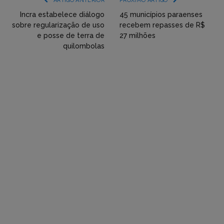
ARTIGO ANTERIOR
PRÓXIMO ARTIGO
Twitter,
Incra estabelece diálogo
45 municípios paraenses
sobre regularização de uso
recebem repasses de R$
Flickr
e posse de terra de
27 milhões
quilombolas
etc)
diretamente
em
tópicos
e
respostas