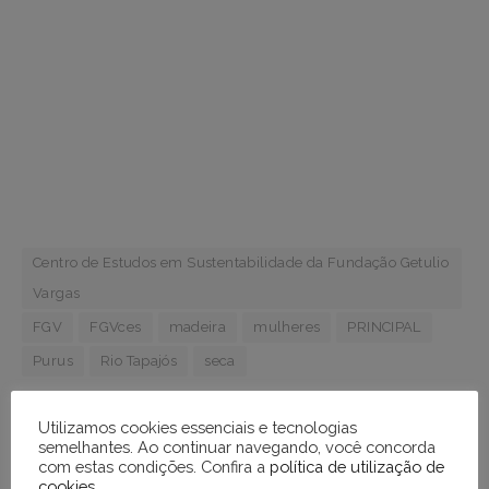
Centro de Estudos em Sustentabilidade da Fundação Getulio
Vargas
FGV
FGVces
madeira
mulheres
PRINCIPAL
Purus
Rio Tapajós
seca
Utilizamos cookies essenciais e tecnologias
semelhantes. Ao continuar navegando, você concorda
WhatsApp
Facebook
Incorpore
LinkedIn
Email
com estas condições. Confira a
política de utilização de
cookies
.