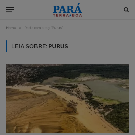
»
Home
Posts com a tag "Purus"
LEIA SOBRE:
PURUS