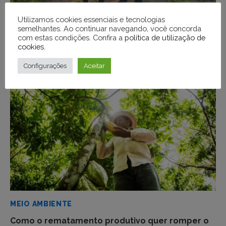
Utilizamos cookies essenciais e tecnologias
MEIO AMBIENTE
semelhantes. Ao continuar navegando, você concorda
com estas condições. Confira a
política de utilização de
PF desarticula grupo que usava químicos para
cookies
.
desmatar e criar pastagens no Pará
Configurações
Aceitar
MEIO AMBIENTE
Como o rematamento produtivo quer romper o