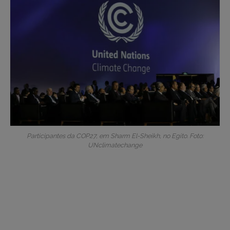
Participantes da COP27, em Sharm El-Sheikh, no Egito. Foto:
UNclimatechange