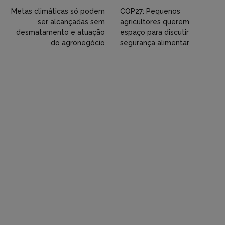
Twitter,
Metas climáticas só podem
COP27: Pequenos
ser alcançadas sem
agricultores querem
Flickr
desmatamento e atuação
espaço para discutir
do agronegócio
segurança alimentar
etc)
diretamente
em
tópicos
e
respostas