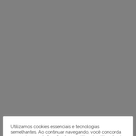
em
tópicos
e
respostas
Utilizamos cookies essenciais e tecnologias
semelhantes. Ao continuar navegando, você concorda