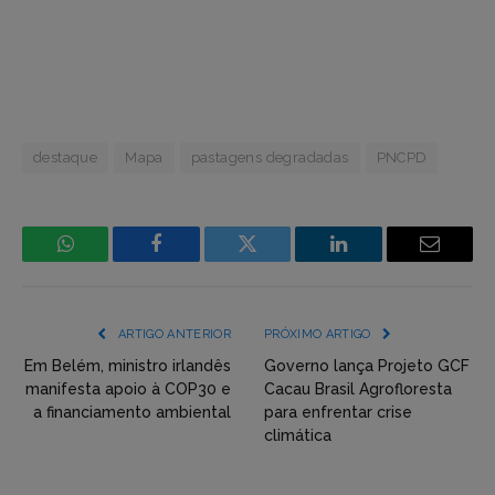
destaque
Mapa
pastagens degradadas
PNCPD
WhatsApp
Facebook
Incorpore
LinkedIn
Email
mídia
(YouTube,
ARTIGO ANTERIOR
PRÓXIMO ARTIGO
Twitter,
Em Belém, ministro irlandês
Governo lança Projeto GCF
manifesta apoio à COP30 e
Cacau Brasil Agrofloresta
Flickr
a financiamento ambiental
para enfrentar crise
climática
etc)
diretamente