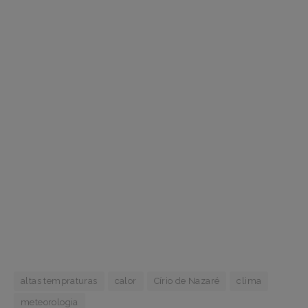
altas tempraturas
calor
Círio de Nazaré
clima
meteorologia