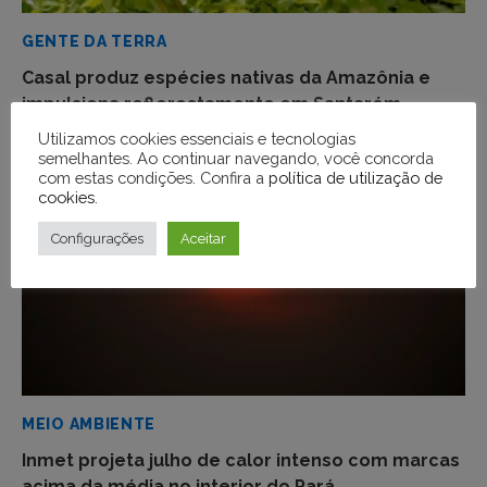
GENTE DA TERRA
Casal produz espécies nativas da Amazônia e
impulsiona reflorestamento em Santarém
Utilizamos cookies essenciais e tecnologias
semelhantes. Ao continuar navegando, você concorda
com estas condições. Confira a
política de utilização de
cookies
.
Configurações
Aceitar
MEIO AMBIENTE
Inmet projeta julho de calor intenso com marcas
acima da média no interior do Pará