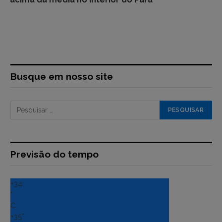
Busque em nosso site
Previsão do tempo
+
34
°
C
+
35°