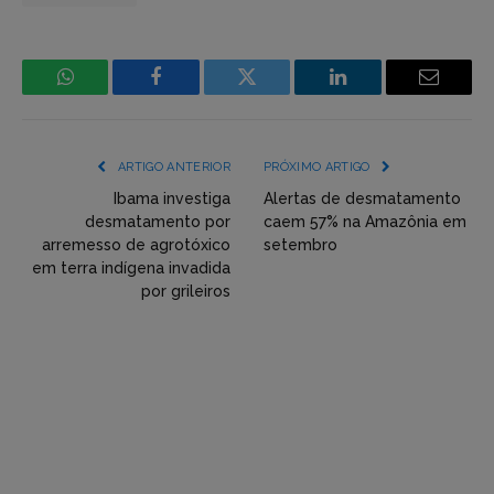
WhatsApp
Facebook
Incorpore
LinkedIn
Email
mídia
(YouTube,
ARTIGO ANTERIOR
PRÓXIMO ARTIGO
Twitter,
Ibama investiga
Alertas de desmatamento
desmatamento por
caem 57% na Amazônia em
Flickr
arremesso de agrotóxico
setembro
em terra indígena invadida
etc)
por grileiros
diretamente
em
tópicos
e
respostas