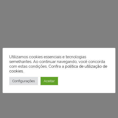
diretamente
em
tópicos
e
respostas
Utilizamos cookies essenciais e tecnologias
semelhantes. Ao continuar navegando, você concorda
com estas condições. Confira a
política de utilização de
cookies
.
Configurações
Aceitar