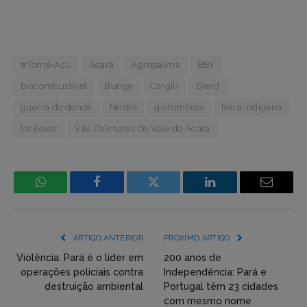
#Tomé-Açu
Acará
Agropalma
BBF
biocombustível
Bunge
Cargill
Dend
guerra do dendê
Nestlé
quilombola
terra indígena
Unilever
Vila Palmares do Vale do Acará
WhatsApp
Facebook
Incorpore
LinkedIn
Email
mídia
(YouTube,
ARTIGO ANTERIOR
PRÓXIMO ARTIGO
Twitter,
Violência: Pará é o líder em
200 anos de
operações policiais contra
Independência: Pará e
Flickr
destruição ambiental
Portugal têm 23 cidades
com mesmo nome
etc)