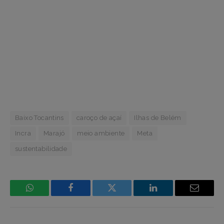
Baixo Tocantins
caroço de açaí
Ilhas de Belém
Incra
Marajó
meio ambiente
Meta
sustentabilidade
WhatsApp
Facebook
Incorpore
LinkedIn
Email
mídia