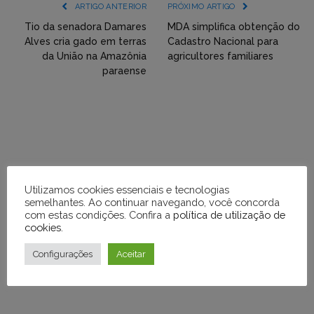
(YouTube,
ARTIGO ANTERIOR
PRÓXIMO ARTIGO
Twitter,
Tio da senadora Damares
MDA simplifica obtenção do
Alves cria gado em terras
Cadastro Nacional para
Flickr
da União na Amazônia
agricultores familiares
paraense
etc)
diretamente
em
tópicos
e
respostas
Utilizamos cookies essenciais e tecnologias
semelhantes. Ao continuar navegando, você concorda
com estas condições. Confira a
política de utilização de
cookies
.
Configurações
Aceitar