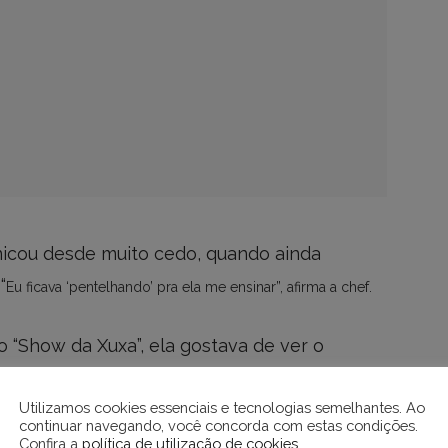
inicou desde muito cedo, quando ainda
“
Eu ficava ‘pentelhando’ pra ela me ensinar”, afirma a chef.
o “Show da Xuxa”, ela gostava de ver o
na finada TV Manchete. Na adolescência,
Utilizamos cookies essenciais e tecnologias semelhantes. Ao
ável por preparar as comidas das festas da
continuar navegando, você concorda com estas condições.
Confira a
política de utilização de cookies
.