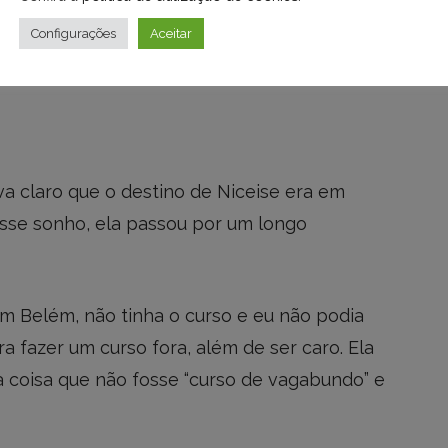
Configurações
Aceitar
a referência de chefes de cozinha que
a claro que o destino de Niceise era em
esse sonho, ela passou por um longo
em Belém, não tinha o curso e eu não podia
 fazer um curso fora, além de ser caro. Ela
 coisa que não fosse “curso de vagabundo” e