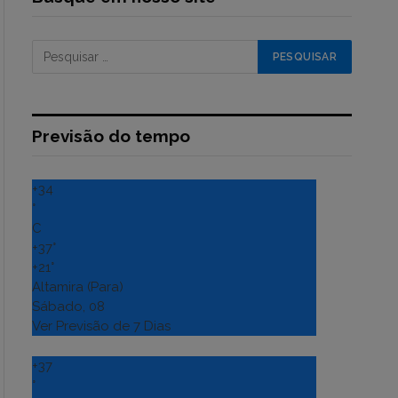
Previsão do tempo
+
34
°
C
+
37°
+
21°
Altamira (Para)
Sábado, 08
Ver Previsão de 7 Dias
+
37
°