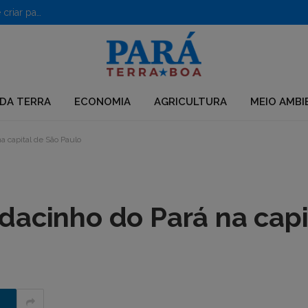
PF desarticula grupo que usava químicos para desmatar e criar pastagens no Pará
DA TERRA
ECONOMIA
AGRICULTURA
MEIO AMBI
 capital de São Paulo
dacinho do Pará na capi