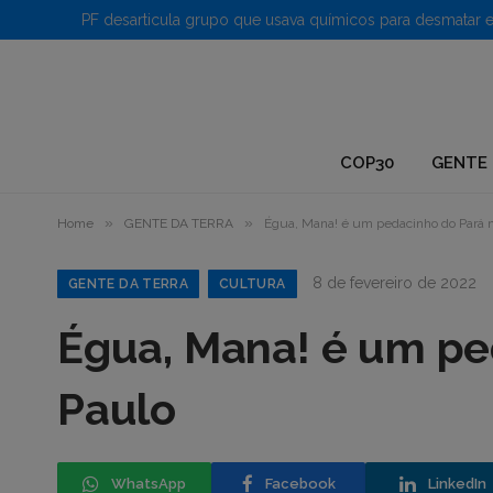
1.
COP30
GENTE 
»
»
Home
GENTE DA TERRA
Égua, Mana! é um pedacinho do Pará na
8 de fevereiro de 2022
GENTE DA TERRA
CULTURA
Égua, Mana! é um pe
Paulo
WhatsApp
Facebook
LinkedIn