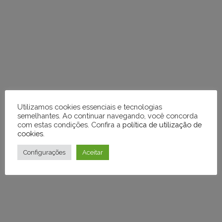
diretamente
em
tópicos
e
respostas
Utilizamos cookies essenciais e tecnologias
semelhantes. Ao continuar navegando, você concorda
com estas condições. Confira a
política de utilização de
cookies
.
Configurações
Aceitar