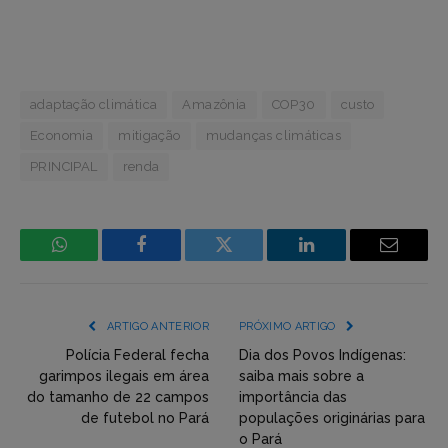
adaptação climática
Amazônia
COP30
custo
Economia
mitigação
mudanças climáticas
PRINCIPAL
renda
WhatsApp
Facebook
Incorpore
LinkedIn
Email
mídia
(YouTube,
ARTIGO ANTERIOR
PRÓXIMO ARTIGO
Twitter,
Polícia Federal fecha
Dia dos Povos Indígenas:
garimpos ilegais em área
saiba mais sobre a
Flickr
do tamanho de 22 campos
importância das
de futebol no Pará
populações originárias para
etc)
o Pará