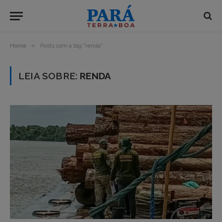
»
Home
Posts com a tag "renda"
LEIA SOBRE:
RENDA