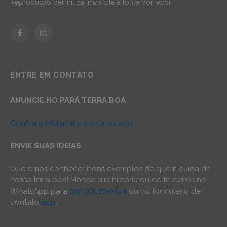
Reprodução permitida, mas cite a fonte por favor!
Facebook
Instagram
ENTRE EM CONTATO
ANUNCIE NO PARÁ TERRA BOA
Confira o Mídia Kit e contatos aqui
ENVIE SUAS IDEIAS
Queremos conhecer bons exemplos de quem cuida da
nossa terra boa! Mande sua história ou de terceiros no
WhatsApp para
(91) 99187-0544
ou no formulário de
contato
aqui
.