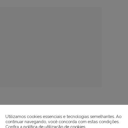
Utilizamos cookies essenciais e tecnologias semelhantes. Ao
ldo Alckmin, participou do início da
continuar navegando, você concorda com estas condições.
Confira a
política de utilização de cookies
.
 importância da pasta .