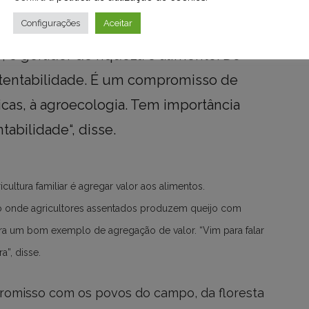
Configurações
Aceitar
, é gerador de riqueza e alimento. Do
stentabilidade. É um compromisso de
cas, à agroecologia. Tem importância
tabilidade“, disse.
cultura familiar é agregar valor aos alimentos.
lo onde agricultores assentados produzem queijo com
era um bom exemplo de agregação de valor. “Vim para falar
a”, disse.
mpromisso com os povos do campo, da floresta