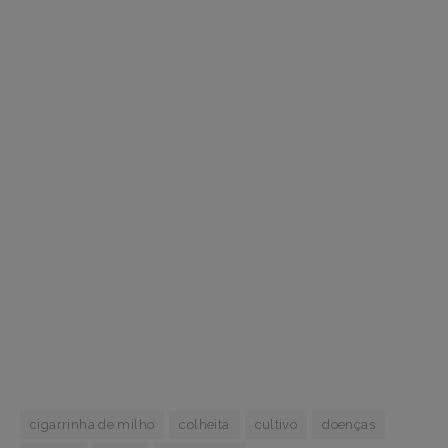
cigarrinha de milho
colheita
cultivo
doenças