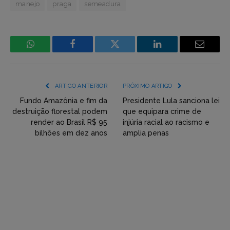
manejo
praga
semeadura
WhatsApp
Facebook
Incorpore
LinkedIn
Email
mídia
(YouTube,
ARTIGO ANTERIOR
PRÓXIMO ARTIGO
Twitter,
Fundo Amazônia e fim da
Presidente Lula sanciona lei
destruição florestal podem
que equipara crime de
Flickr
render ao Brasil R$ 95
injúria racial ao racismo e
bilhões em dez anos
amplia penas
etc)
diretamente
em
tópicos
e
respostas