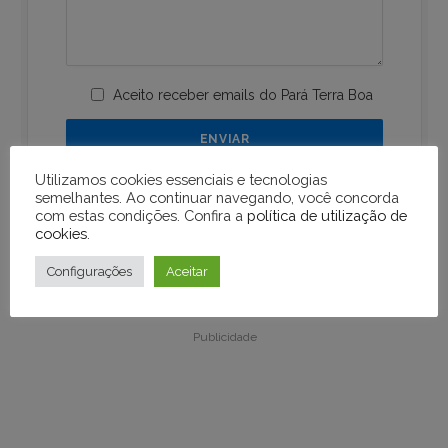
Aceito receber emails do Pará Terra Boa
Utilizamos cookies essenciais e tecnologias
semelhantes. Ao continuar navegando, você concorda
com estas condições. Confira a
política de utilização de
cookies
.
Configurações
Aceitar
Publicidade
Publicidade