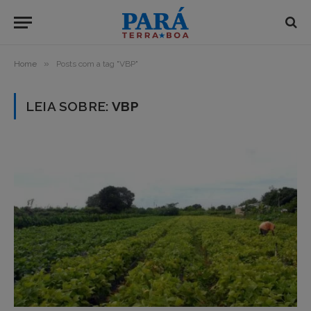
»
Home
Posts com a tag "VBP"
LEIA SOBRE:
VBP