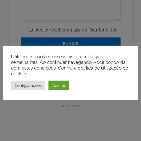
Aceito receber emails do Pará Terra Boa
Utilizamos cookies essenciais e tecnologias
semelhantes. Ao continuar navegando, você concorda
com estas condições. Confira a
política de utilização de
cookies
.
Configurações
Aceitar
Publicidade
Publicidade