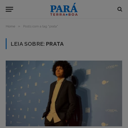
»
Home
Posts com a tag "prata"
LEIA SOBRE:
PRATA