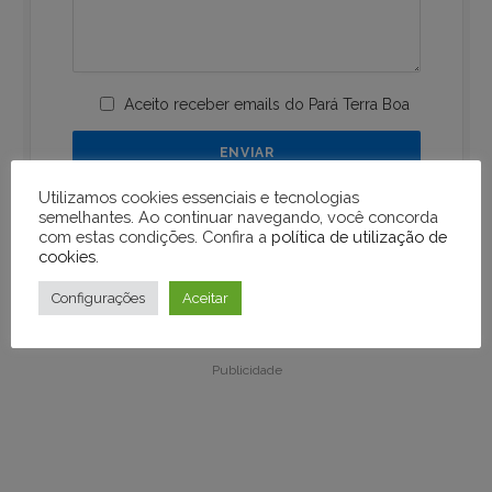
Aceito receber emails do Pará Terra Boa
Utilizamos cookies essenciais e tecnologias
semelhantes. Ao continuar navegando, você concorda
com estas condições. Confira a
política de utilização de
cookies
.
Configurações
Aceitar
Publicidade
Publicidade