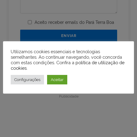
Aceito receber emails do Pará Terra Boa
Utilizamos cookies essenciais e tecnologias
semelhantes. Ao continuar navegando, você concorda
com estas condições. Confira a
política de utilização de
cookies
.
Publicidade
Configurações
Aceitar
Publicidade