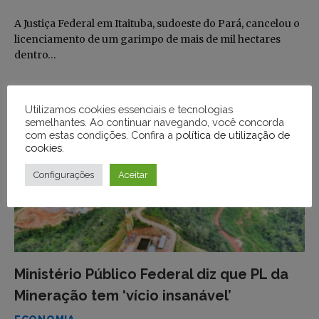
A Justiça Federal em Itaituba, sudoeste do Pará, cancelou o
licenciamento de um garimpo de mais de mil hectares
dentro…
Utilizamos cookies essenciais e tecnologias
semelhantes. Ao continuar navegando, você concorda
com estas condições. Confira a
política de utilização de
cookies
.
Configurações
Aceitar
Ministério Público Federal diz que PL da
Mineração tem ‘vício insanável’