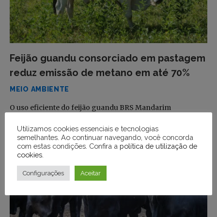
Feijão guandu consorciado em pastagem
reduz emissão de metano em até 70%
MEIO AMBIENTE
O uso eficiente do feijão guandu BRS Mandarim
consorciado com os capins Marandu e Basilisk aumentou
Utilizamos cookies essenciais e tecnologias
o ganho de peso…
semelhantes. Ao continuar navegando, você concorda
com estas condições. Confira a
política de utilização de
cookies
.
Configurações
Aceitar