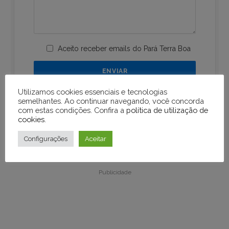
Aceito receber emails do Pará Terra Boa
Utilizamos cookies essenciais e tecnologias
semelhantes. Ao continuar navegando, você concorda
com estas condições. Confira a
política de utilização de
cookies
.
Configurações
Aceitar
Publicidade
Publicidade