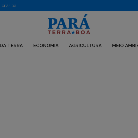
PF desarticula grupo que usava químicos para desmatar e criar pastagens no Pará
DA TERRA
ECONOMIA
AGRICULTURA
MEIO AMBI