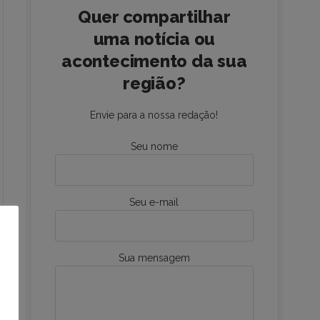
Quer compartilhar
uma notícia ou
acontecimento da sua
região?
Envie para a nossa redação!
Seu nome
Seu e-mail
Sua mensagem